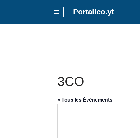
Portailco.yt
Aller
au
contenu
3CO
« Tous les Évènements