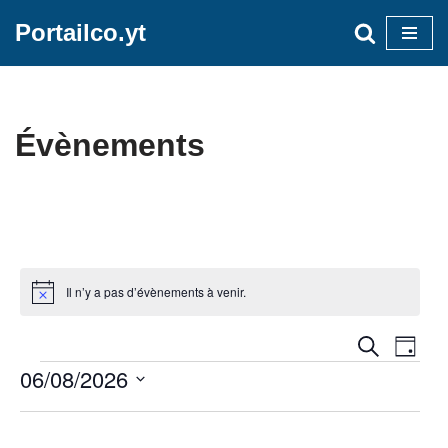
Portailco.yt
Aller
au
contenu
Évènements
Il n’y a pas d’évènements à venir.
Notice
Recherc
Navi
Recherche
Jour
de
06/08/2026
et
vues
navigati
Sélectionnez
Évè
une
de