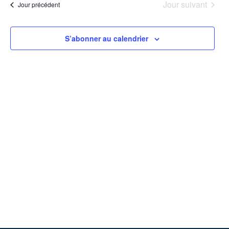
date.
Jour suivant
Jour précédent
vues
Évèneme
S’abonner au calendrier