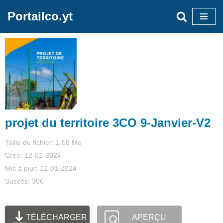
Portailco.yt
Aller
au
contenu
projet du territoire 3CO 9-Janvier-V2
Taille du fichier: 1.58 Mo
Créé: 12-01-2024
Mis à jour: 12-01-2024
Succès: 306
TÉLÉCHARGER
APERÇU