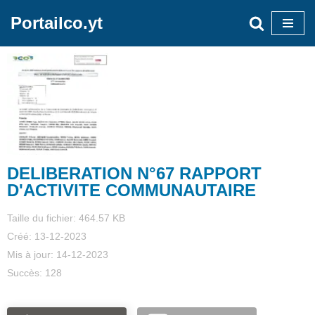
Portailco.yt
Aller
au
contenu
DELIBERATION N°67 RAPPORT
D'ACTIVITE COMMUNAUTAIRE
Taille du fichier: 464.57 KB
Créé: 13-12-2023
Mis à jour: 14-12-2023
Succès: 128