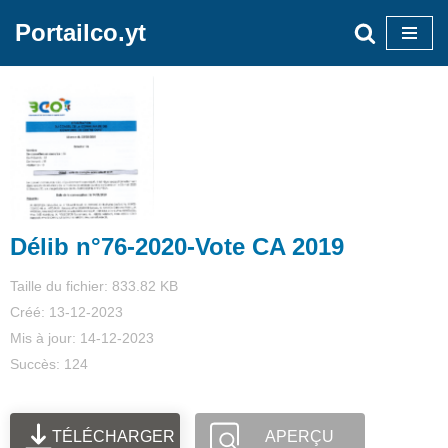
Portailco.yt
Aller
au
contenu
Délib n°76-2020-Vote CA 2019
Taille du fichier: 833.82 KB
Créé: 13-12-2023
Mis à jour: 14-12-2023
Succès: 124
TÉLÉCHARGER
APERÇU