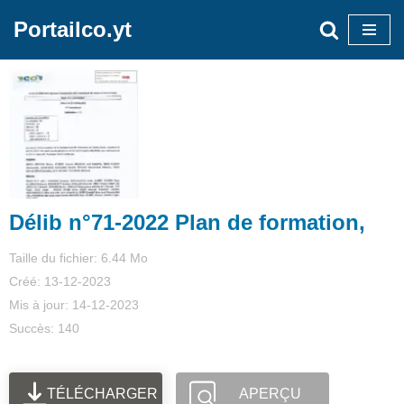
Portailco.yt
Aller
au
contenu
Délib n°71-2022 Plan de formation,
Taille du fichier: 6.44 Mo
Créé: 13-12-2023
Mis à jour: 14-12-2023
Succès: 140
TÉLÉCHARGER
APERÇU