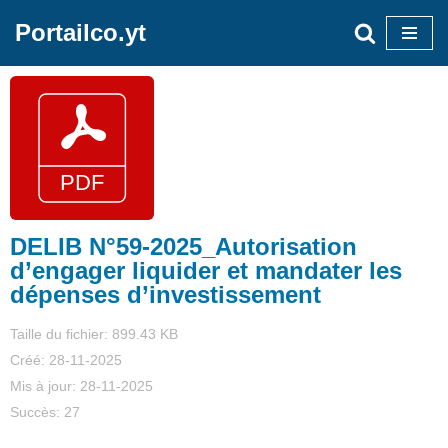
Portailco.yt
Aller
au
contenu
DELIB N°59-2025_Autorisation
d’engager liquider et mandater les
dépenses d’investissement
Taille du fichier: 899.43 KB
Créé: 28-11-2025
Mis à jour: 28-11-2025
Succès: 27