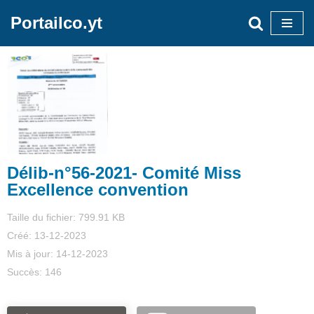
Portailco.yt
Aller
au
contenu
Délib-n°56-2021- Comité Miss
Excellence convention
Taille du fichier: 799.91 KB
Créé: 13-12-2023
Mis à jour: 14-12-2023
Succès: 146