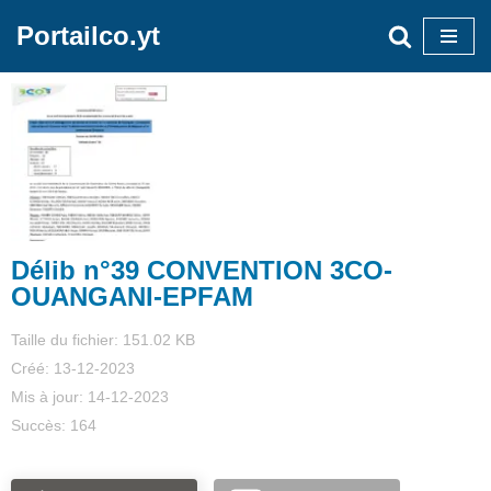
Portailco.yt
Aller
au
contenu
Délib n°39 CONVENTION 3CO-
OUANGANI-EPFAM
Taille du fichier: 151.02 KB
Créé: 13-12-2023
Mis à jour: 14-12-2023
Succès: 164