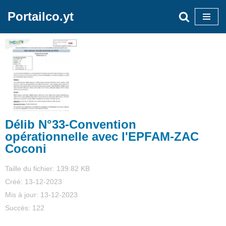
Portailco.yt
Aller
au
contenu
Délib N°33-Convention
opérationnelle avec l'EPFAM-ZAC
Coconi
Taille du fichier: 139.82 KB
Créé: 13-12-2023
Mis à jour: 13-12-2023
Succès: 122