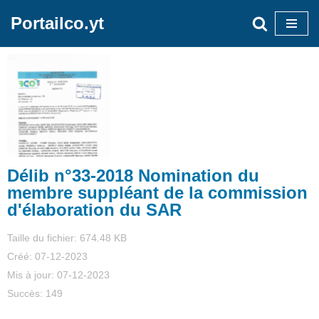
Portailco.yt
Aller
au
contenu
Délib n°33-2018 Nomination du
membre suppléant de la commission
d'élaboration du SAR
Taille du fichier: 674.48 KB
Créé: 07-12-2023
Mis à jour: 07-12-2023
Succès: 149