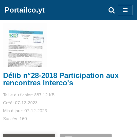
Portailco.yt
Aller
au
contenu
Délib n°28-2018 Participation aux
rencontres Interco's
Taille du fichier: 887.12 KB
Créé: 07-12-2023
Mis à jour: 07-12-2023
Succès: 160