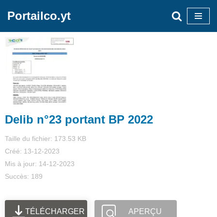
Portailco.yt
Aller
au
contenu
Delib n°23 portant BP 2022
Taille du fichier: 173.53 KB
Créé: 13-12-2023
Mis à jour: 14-12-2023
Succès: 189
TÉLÉCHARGER
APERÇU