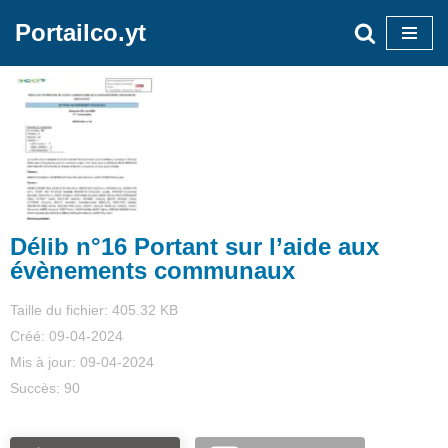
Portailco.yt
Aller
au
contenu
Délib n°16 Portant sur l’aide aux
évènements communaux
Taille du fichier: 405.32 KB
Créé: 09-04-2024
Mis à jour: 09-04-2024
Succès: 90