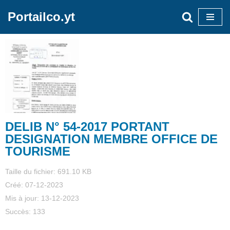
Portailco.yt
Aller
au
contenu
DELIB N° 54-2017 PORTANT
DESIGNATION MEMBRE OFFICE DE
TOURISME
Taille du fichier: 691.10 KB
Créé: 07-12-2023
Mis à jour: 13-12-2023
Succès: 133