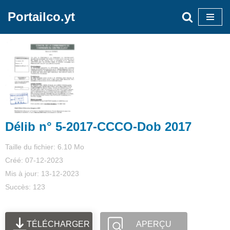
Portailco.yt
Aller
au
contenu
Délib n° 5-2017-CCCO-Dob 2017
Taille du fichier: 6.10 Mo
Créé: 07-12-2023
Mis à jour: 13-12-2023
Succès: 123
TÉLÉCHARGER
APERÇU