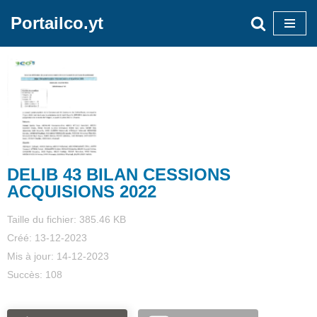
Portailco.yt
Aller
au
contenu
DELIB 43 BILAN CESSIONS
ACQUISIONS 2022
Taille du fichier: 385.46 KB
Créé: 13-12-2023
Mis à jour: 14-12-2023
Succès: 108