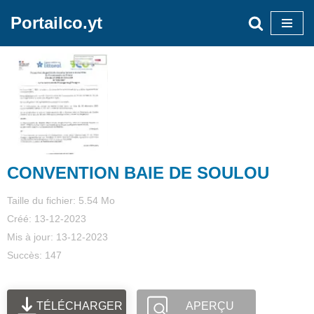
Portailco.yt
Aller
au
contenu
CONVENTION BAIE DE SOULOU
Taille du fichier: 5.54 Mo
Créé: 13-12-2023
Mis à jour: 13-12-2023
Succès: 147
TÉLÉCHARGER
APERÇU