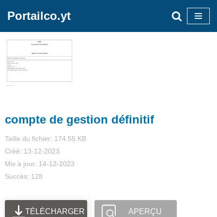
Portailco.yt
Aller
au
contenu
compte de gestion définitif
Taille du fichier: 174.55 KB
Créé: 13-12-2023
Mis à jour: 14-12-2023
Succès: 128
TÉLÉCHARGER
APERÇU