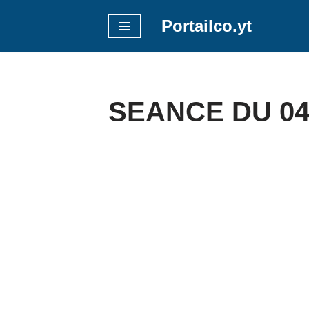
Portailco.yt
Aller
au
contenu
SEANCE DU 04