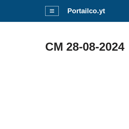
Portailco.yt
Aller
au
contenu
CM 28-08-2024