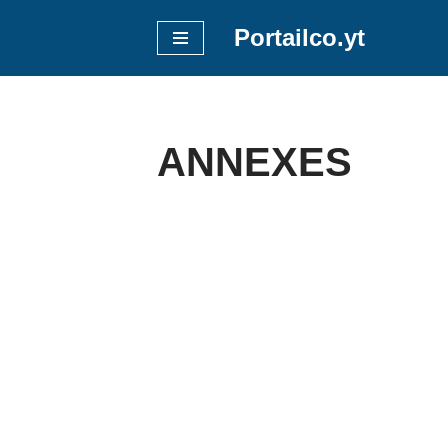
Portailco.yt
Aller
au
contenu
ANNEXES