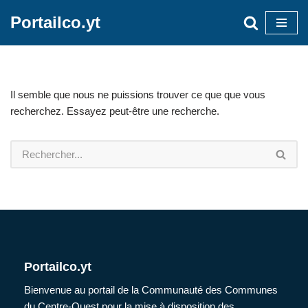
Portailco.yt
Aller
au
contenu
Il semble que nous ne puissions trouver ce que que vous
recherchez. Essayez peut-être une recherche.
Portailco.yt
Bienvenue au portail de la Communauté des Communes
du Centre-Ouest pour la mise à disposition des